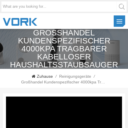
GROSSHANDEL K
UNDENSPEZIFISCHER 4
000KPA TRAGBARER K
ABELLOSER H
AUSHALTSSTAUBSAUGER
Zuhause
/
Reinigungsgeräte
/
Großhandel Kundenspezifischer 4000kpa Tragbarer Kabelloser Haushaltsstaubsauger