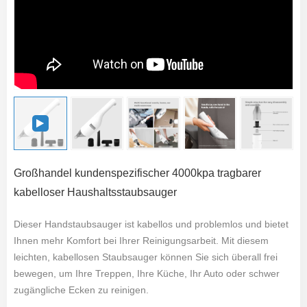
Großhandel kundenspezifischer 4000kpa tragbarer
kabelloser Haushaltsstaubsauger
Dieser Handstaubsauger ist kabellos und problemlos und bietet
Ihnen mehr Komfort bei Ihrer Reinigungsarbeit. Mit diesem
leichten, kabellosen Staubsauger können Sie sich überall frei
bewegen, um Ihre Treppen, Ihre Küche, Ihr Auto oder schwer
zugängliche Ecken zu reinigen.