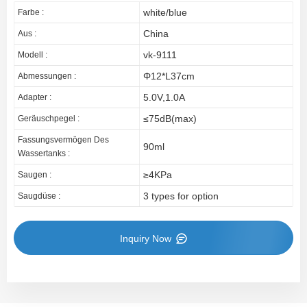
white/blue
Farbe :
China
Aus :
vk-9111
Modell :
Φ12*L37cm
Abmessungen :
5.0V,1.0A
Adapter :
≤75dB(max)
Geräuschpegel :
Fassungsvermögen Des
90ml
Wassertanks :
≥4KPa
Saugen :
3 types for option
Saugdüse :
Inquiry Now