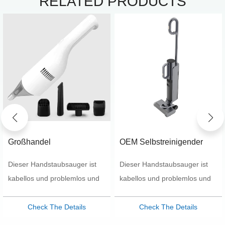
RELATED PRODUCTS
Großhandel
OEM Selbstreinigender
kundenspezifischer
Smart-Staubsauger Nass-
Dieser Handstaubsauger ist
Dieser Handstaubsauger ist
4000kpa tragbarer
und Trocken-
kabelloser
Multifunktionsstaubsauger
kabellos und problemlos und
kabellos und problemlos und
Haushaltsstaubsauger
bietet Ihnen mehr Komfort bei
bietet Ihnen mehr Komfort bei
Ihrer Reinigungsarbeit. Mit
Ihrer Reinigungsarbeit. Mit
Check The Details
Check The Details
diesem leichten, kabellosen
diesem leichten, kabellosen