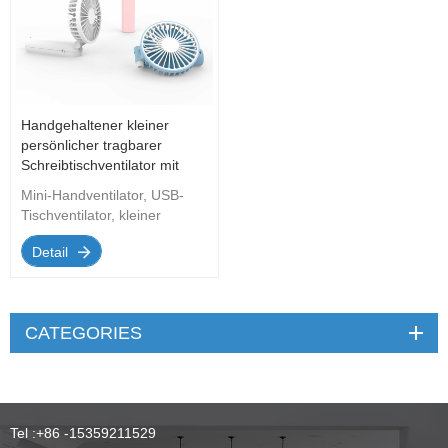
Handgehaltener kleiner
persönlicher tragbarer
Schreibtischventilator mit
wiederaufladbarem USB-
Mini-Handventilator, USB-
Anschluss
Tischventilator, kleiner
persönlicher tragbarer
Detail
Tischventilator mit
wiederaufladbarem USB-
Kühlventilator,
zusammenklappbar, geeignet
CATEGORIES
für Reisen, Büro, Zuhause.
Tel :
+86 -15359211529