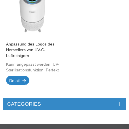
Anpassung des Logos des
Herstellers von UV-C-
Luftreinigern
Kann angepasst werden; UV-
Sterilisationsfunktion; Perfekt
f&uuml;r Arbeitszimmer und
Detail
Schlafzimmer
CATEGORIES