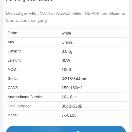
Dreistufiger Filter, Vorfilter, Aktivkohlefilter, HEPA-Filter, effiziente
Sterilisationsreinigung
white
Farbe :
China
Aus :
3.5Kg
Gewicht :
30W
Leistung :
1000
MOQ :
Φ215*344mm
Größe :
150-180m³
CADR :
10-18㎡
Anwendbarer Bereich :
30dB-52dB
Geräuschpegel :
vk-6105
Modell :