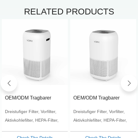
RELATED PRODUCTS
OEM/ODM Tragbarer
OEM/ODM Tragbarer
Luftreiniger für den
Luftreiniger für den
Dreistufiger Filter, Vorfilter,
Dreistufiger Filter, Vorfilter,
Heimgebrauch CADR 130
Heimgebrauch CADR 130
m³/h
m³/h
Aktivkohlefilter, HEPA-Filter,
Aktivkohlefilter, HEPA-Filter,
effiziente
effiziente
Sterilisationsreinigung
Sterilisationsreinigung
Check The Details
Check The Details