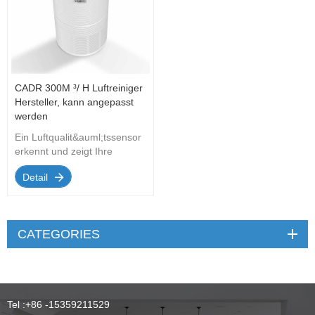
CADR 300M ³/ H Luftreiniger
Hersteller, kann angepasst
werden
Ein Luftqualit&auml;tssensor
erkennt und zeigt Ihre
Raumluftqualit&auml;t in
Detail
Echtzeit an. Eine vierstufige
Filterung sorgt auch dank
HEPA 13-Filter f&uuml;r
h&ouml;chstm&ouml;gliche
CATEGORIES
Effizienz
Tel :
+86 -15359211529